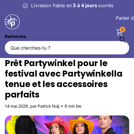
Livraison fiable en
3 à 4 jours
ouvrés
Panier d
0
Recherche
Page d'accueil
Blogs
Blog
Prêt Partywinkel pour le festival avec Partywinkella tenue et les
accessoires parfaits
Prêt Partywinkel pour le
festival avec Partywinkella
tenue et les accessoires
parfaits
14 mai 2026
, par Patrick Noij
6 min lire