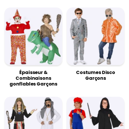
Épaisseur &
Costumes Disco
Combinaisons
Garçons
gonflables Garçons