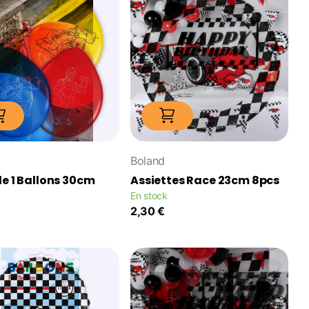
Boland
e 1 Ballons 30cm
Assiettes Race 23cm 8pcs
En stock
2,30 €