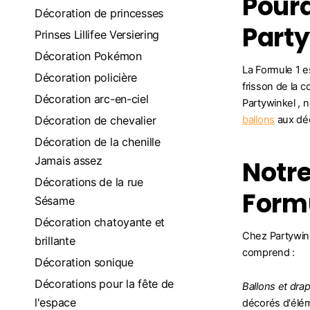
Pourq
Décoration de princesses
Part
Prinses Lillifee Versiering
Décoration Pokémon
La Formule 1 e
Décoration policière
frisson de la 
Décoration arc-en-ciel
Partywinkel , 
Décoration de chevalier
ballons
aux déc
Décoration de la chenille
Jamais assez
Notre
Décorations de la rue
Formu
Sésame
Décoration chatoyante et
Chez Partywink
brillante
comprend :
Décoration sonique
Décorations pour la fête de
Ballons et dra
l'espace
décorés d'élém