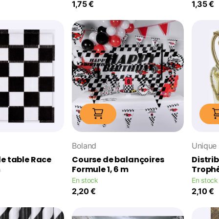
1,75 €
1,35 €
Boland
Unique
de table Race
Course de balançoires
Distri
m
Formule 1, 6 m
Trophé
En stock
En stock
2,20 €
2,10 €