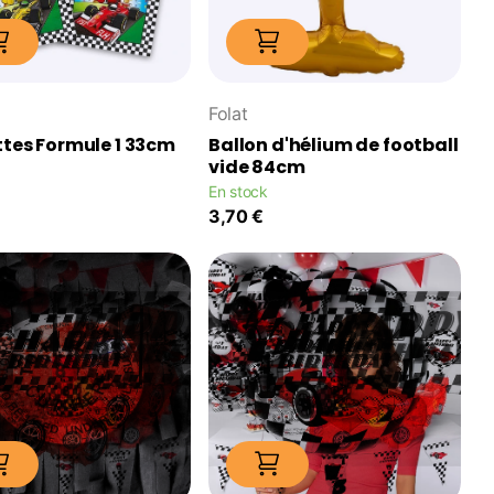
Folat
ttes Formule 1 33cm
Ballon d'hélium de football
vide 84cm
En stock
3,70 €