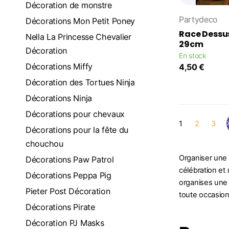
Décoration de monstre
Partydeco
Décorations Mon Petit Poney
Race Dessu
Nella La Princesse Chevalier
29cm
Décoration
En stock
Décorations Miffy
4,50 €
Décoration des Tortues Ninja
Décorations Ninja
Décorations pour chevaux
1
2
3
Décorations pour la fête du
chouchou
Organiser une f
Décorations Paw Patrol
célébration et
Décorations Peppa Pig
organises une 
Pieter Post Décoration
toute occasion 
Décorations Pirate
Décoration PJ Masks