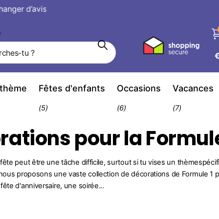
avis
hanger d’avis
e
 thème
Fêtes d'enfants
Occasions
Vacances
(5)
(6)
(7)
rations pour la Formule
fête peut être une tâche difficile, surtout si tu vises un thèmespéci
 nous proposons une vaste collection de décorations de Formule 1 
ête d'anniversaire, une soirée...