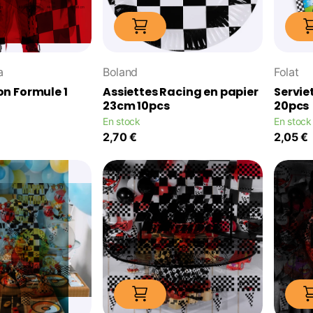
a
Boland
Folat
n Formule 1
Assiettes Racing en papier
Servie
23cm 10pcs
20pcs
En stock
En stock
2,70 €
2,05 €