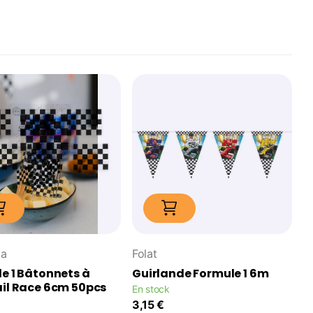
ta
Folat
e 1 Bâtonnets à
Guirlande Formule 1 6m
il Race 6cm 50pcs
En stock
3,15 €