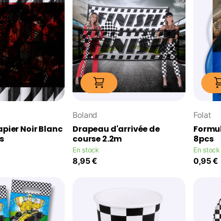
Boland
Folat
apier Noir Blanc
Drapeau d'arrivée de
Formul
s
course 2.2m
8pcs
En stock
En stock
8,95 €
0,95 €