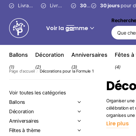
Livraison fiable en
Livraison
3 à 4 jours
gratuite
30 jours
ouvrés
à partir de 49 €
30 jours
pour changer d’
pour c
Recherch
Voir la gamme
Ballons
Décoration
Anniversaires
Fêtes à
(1)
(2)
(3)
(4)
Page d'accueil
Décorations pour la Formule 1
Déco
Voir toutes les catégories
Organiser une 
Ballons
célébration et
Décoration
organises une f
Anniversaires
Lire plus
Fêtes à thème