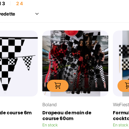
1
3
2
4
Boland
WeFies
 de course 6m
Drapeau de main de
Formul
course 60cm
cockta
En stock
En stock