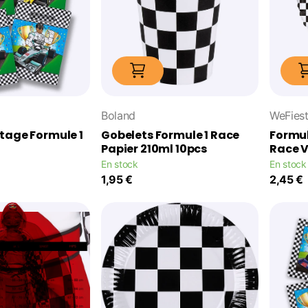
Boland
WeFies
tage Formule 1
Gobelets Formule 1 Race
Formul
Papier 210ml 10pcs
Race 
En stock
En stock
1,95 €
2,45 €