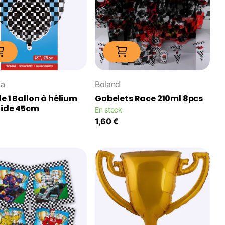
ta
Boland
e 1 Ballon à hélium
Gobelets Race 210ml 8pcs
Vide 45cm
En stock
1,60 €