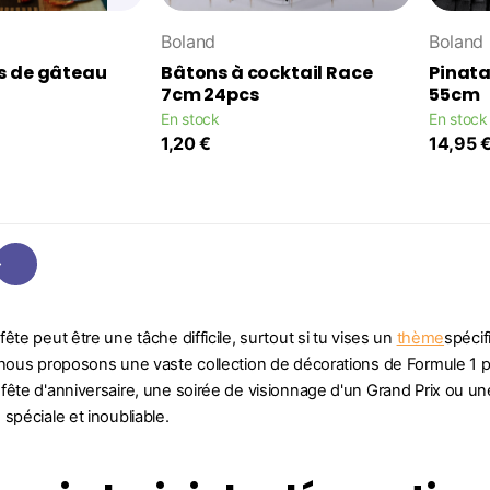
Boland
Boland
s de gâteau
Bâtons à cocktail Race
Pinata
7cm 24pcs
55cm
En stock
En stock
1,20 €
14,95 
ête peut être une tâche difficile, surtout si tu vises un
thème
spécif
 nous proposons une vaste collection de décorations de Formule 1 
fête d'anniversaire, une soirée de visionnage d'un Grand Prix ou u
spéciale et inoubliable.