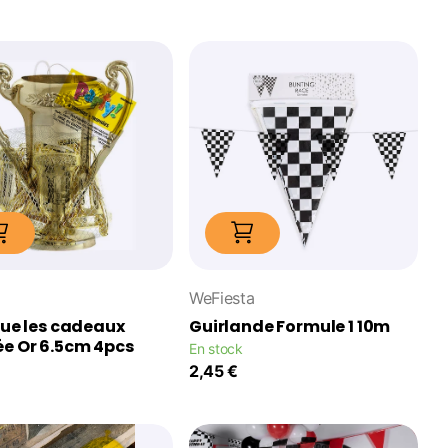
WeFiesta
bue les cadeaux
Guirlande Formule 1 10m
e Or 6.5cm 4pcs
En stock
2,45 €