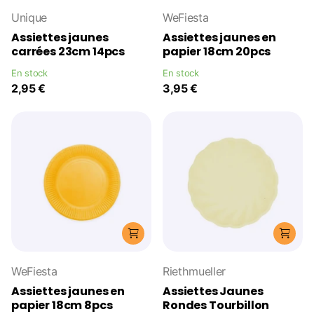
Unique
WeFiesta
Assiettes jaunes
Assiettes jaunes en
carrées 23cm 14pcs
papier 18cm 20pcs
En stock
En stock
2,95 €
3,95 €
WeFiesta
Riethmueller
Assiettes jaunes en
Assiettes Jaunes
papier 18cm 8pcs
Rondes Tourbillon