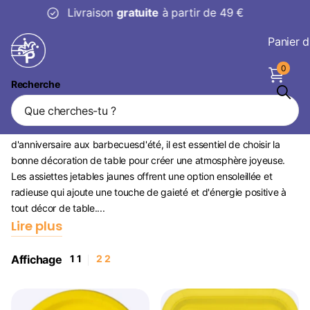
30 jours
pour changer d’avis
Panier d
0
Recherche
Assiettes jetables jaunes
Lorsque l'on organise une occasion festive, des fêtes
d'anniversaire aux barbecuesd'été, il est essentiel de choisir la
bonne décoration de table pour créer une atmosphère joyeuse.
Les assiettes jetables jaunes offrent une option ensoleillée et
radieuse qui ajoute une touche de gaieté et d'énergie positive à
tout décor de table....
Lire plus
Affichage
1
1
2
2