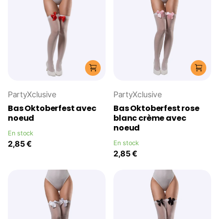
PartyXclusive
PartyXclusive
Bas Oktoberfest avec
Bas Oktoberfest rose
noeud
blanc crème avec
noeud
En stock
2,85 €
En stock
2,85 €