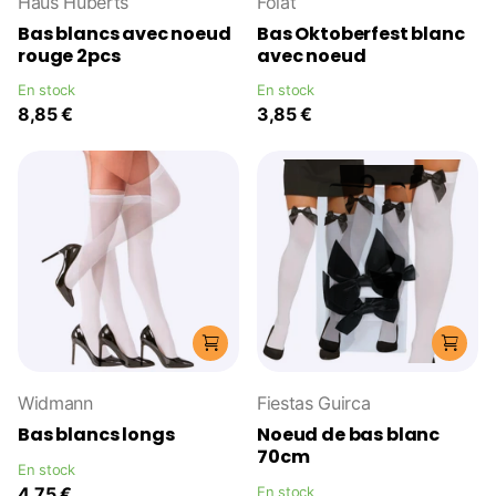
Haus Huberts
Folat
Bas blancs avec noeud
Bas Oktoberfest blanc
rouge 2pcs
avec noeud
En stock
En stock
8,85 €
3,85 €
Widmann
Fiestas Guirca
Bas blancs longs
Noeud de bas blanc
70cm
En stock
4,75 €
En stock