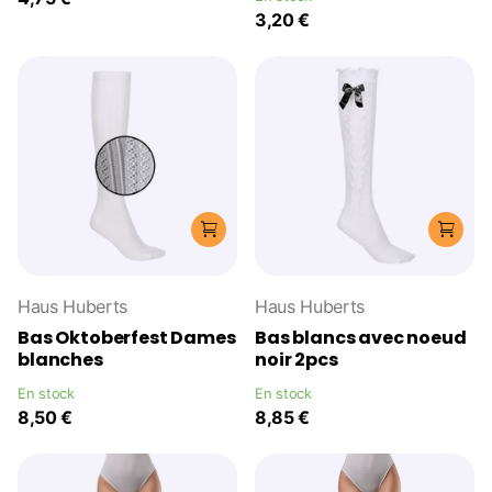
3,20 €
Haus Huberts
Haus Huberts
Bas Oktoberfest Dames
Bas blancs avec noeud
blanches
noir 2pcs
En stock
En stock
8,50 €
8,85 €