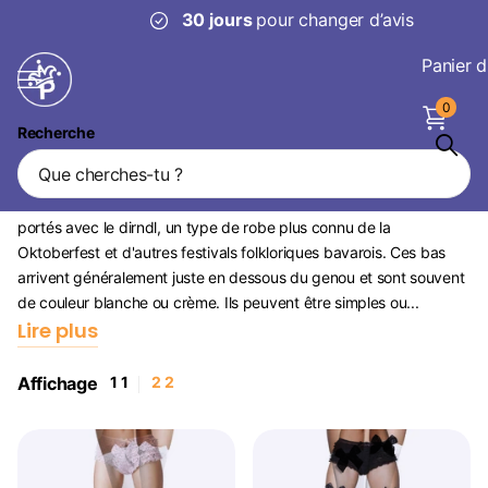
30 jours
pour changer d’avis
Panier d
0
Recherche
Bas Dirndl
Les bas dirndl sont un style spécifique de bas traditionnellement
portés avec le dirndl, un type de robe plus connu de la
Oktoberfest et d'autres festivals folkloriques bavarois. Ces bas
arrivent généralement juste en dessous du genou et sont souvent
de couleur blanche ou crème. Ils peuvent être simples ou...
Lire plus
Affichage
1
1
2
2