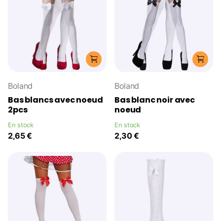
Boland
Boland
Bas blancs avec noeud
Bas blanc noir avec
2pcs
noeud
En stock
En stock
2,65 €
2,30 €