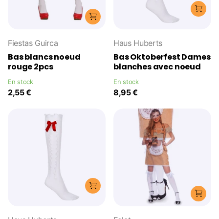
Fiestas Guirca
Haus Huberts
Bas blancs noeud
Bas Oktoberfest Dames
rouge 2pcs
blanches avec noeud
En stock
En stock
2,55 €
8,95 €