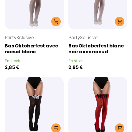
PartyXclusive
PartyXclusive
Bas Oktoberfest avec
Bas Oktoberfest blanc
noeud blanc
noir avec noeud
En stock
En stock
2,85 €
2,85 €