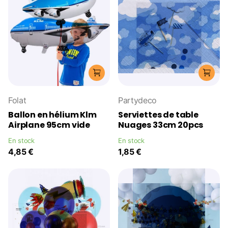
Folat
Partydeco
Ballon en hélium Klm
Serviettes de table
Airplane 95cm vide
Nuages 33cm 20pcs
En stock
En stock
4,85 €
1,85 €