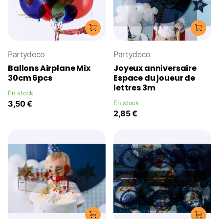
Partydeco
Partydeco
Ballons Airplane Mix
Joyeux anniversaire
30cm 6pcs
Espace du joueur de
lettres 3m
En stock
3,50 €
En stock
2,85 €