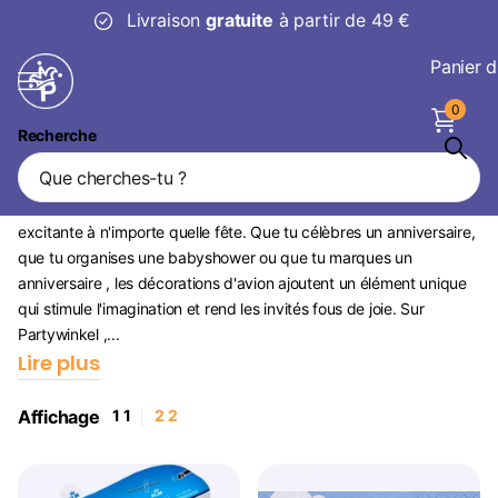
Livraison
gratuite
à partir de 49 €
Panier d
0
Recherche
Décoration d'avion
Les décorations d'avion apportent une atmosphère aérienne et
excitante à n'importe quelle fête. Que tu célèbres un anniversaire,
que tu organises une babyshower ou que tu marques un
anniversaire , les décorations d'avion ajoutent un élément unique
qui stimule l'imagination et rend les invités fous de joie. Sur
Partywinkel ,...
Lire plus
Affichage
1
1
2
2