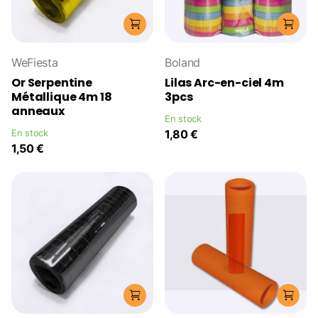
WeFiesta
Boland
Or Serpentine
Lilas Arc-en-ciel 4m
Métallique 4m 18
3pcs
anneaux
En stock
En stock
1,80 €
1,50 €