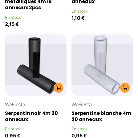
métalliques 4m 18
anneaux
anneaux 2pcs
En stock
En stock
1,10 €
2,15 €
WeFiesta
WeFiesta
Serpentin noir 4m 20
Serpentine blanche 4m
anneaux
20 anneaux
En stock
En stock
0,95 €
0,95 €