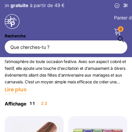
30 jours
pour changer d’avis
Panier d
0
Recherche
Serpentine
La serpentine est un article de fête essentiel qui peut améliorer
l'atmosphère de toute occasion festive. Avec son aspect coloré et
festif, elle ajoute une touche d'excitation et d'amusement à divers
événements allant des fêtes d'anniversaire aux mariages et aux
carnavals. C'est un moyen simple mais efficace de créer une...
Lire plus
Affichage
1
1
2
2