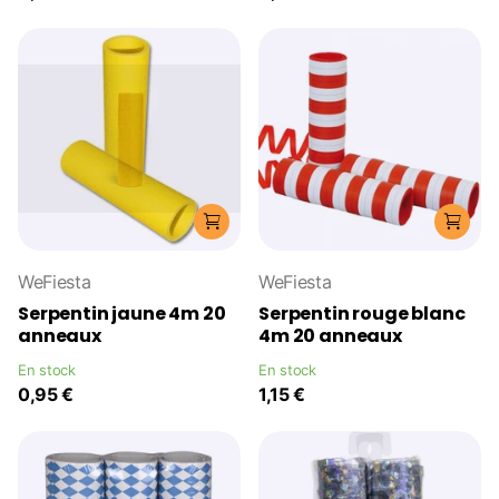
WeFiesta
WeFiesta
Serpentin jaune 4m 20
Serpentin rouge blanc
anneaux
4m 20 anneaux
En stock
En stock
0,95 €
1,15 €