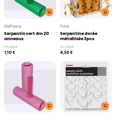
WeFiesta
Folat
Serpentin vert 4m 20
Serpentine dorée
anneaux
métallisée 3pcs
En stock
En stock
1,10 €
4,55 €