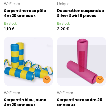
WeFiesta
Unique
Serpentine rose pâle
Décoration suspendue
4m 20 anneaux
Silver Swirl 8 pièces
En stock
En stock
1,10 €
2,20 €
WeFiesta
WeFiesta
Serpentin bleu jaune
Serpentine rose 4m 20
4m 20 anneaux
anneaux