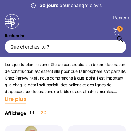
30 jours
pour changer d’avis
Panier d
0
Recherche
Décoration de la
construction
Lorsque tu planifies une fête de construction, la bonne décoration
de construction est essentielle pour que l'atmosphère soit parfaite.
Chez Partywinkel , nous comprenons à quel point il est important
que chaque détail soit parfait, des ballons et des lignes de
drapeaux aux décorations de table et aux affiches murales....
Lire plus
Affichage
1
1
2
2