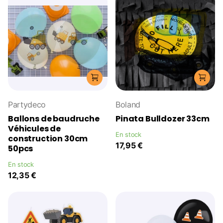
Partydeco
Boland
Ballons de baudruche
Pinata Bulldozer 33cm
Véhicules de
En stock
construction 30cm
17,95 €
50pcs
En stock
12,35 €