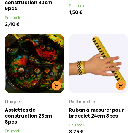
construction 30cm
En stock
6pcs
1,50 €
En stock
2,40 €
Unique
Riethmueller
Assiettes de
Ruban à mesurer pour
construction 23cm
bracelet 24cm 8pcs
8pcs
En stock
En stock
3,75 €