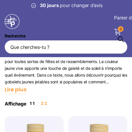
30 jours
pour changer d’avis
Panier d
0
Recherche
Gobelets jetables jaunes
Les gobelets jetables jaunes sont un choix lumineux et édifiant
pour toutes sortes de fêtes et de rassemblements. La couleur
jaune vive apporte une touche de gaieté et de soleil à n'importe
quel événement. Dans ce texte, nous allons découvrir pourquoi les
gobelets jaunes jetables sont si populaires et comment...
Lire plus
Affichage
1
1
2
2