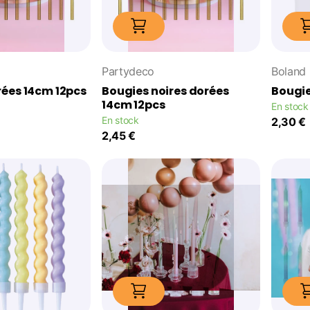
Partydeco
Boland
rées 14cm 12pcs
Bougies noires dorées
Bougie
14cm 12pcs
En stock
En stock
2,30 €
2,45 €