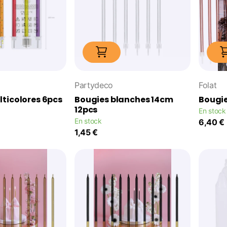
Partydeco
Folat
ticolores 6pcs
Bougies blanches 14cm
Bougie
12pcs
En stock
En stock
6,40 €
1,45 €