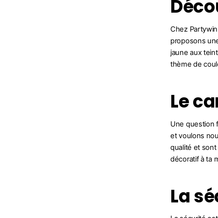
Décou
Chez Partywink
proposons une
jaune aux tei
thème de coule
Le ca
Une question f
et voulons nou
qualité et sont
décoratif à ta 
La sé