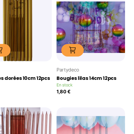
Partydeco
s dorées 10cm 12pcs
Bougies lilas 14cm 12pcs
En stock
1,80 €