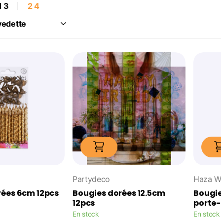
1
3
2
4
Partydeco
Haza W
rées 6cm 12pcs
Bougies dorées 12.5cm
Bougi
12pcs
porte-
En stock
En stock