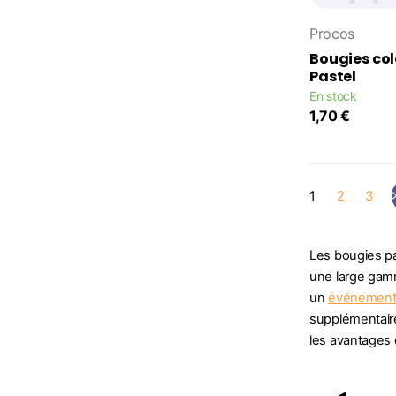
Procos
Bougies col
Pastel
En stock
1,70 €
1
2
3
Les bougies pa
une large gamm
un
événement 
supplémentaire 
les avantages