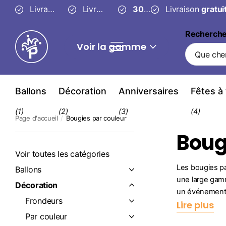
Livraison fiable en
Livraison
3 à 4 jours
gratuite
30 jours
ouvrés
à partir de 49 €
30 jours
pour changer d’
pour c
Recherch
Voir la gamme
Ballons
Décoration
Anniversaires
Fêtes à
(1)
(2)
(3)
(4)
Page d'accueil
Bougies par couleur
Boug
Voir toutes les catégories
Les bougies pa
Ballons
une large gamm
Décoration
un événement 
Frondeurs
Lire plus
Par couleur