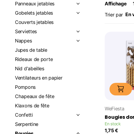
Panneaux jetables
Affichage
Gobelets jetables
Trier par
Couverts jetables
Serviettes
Nappes
Jupes de table
Rideaux de porte
Nid d'abeilles
Ventilateurs en papier
Pompons
Chapeaux de fête
Klaxons de fête
WeFiesta
Confetti
Bougies do
Serpentine
En stock
1,75 €
Bougies