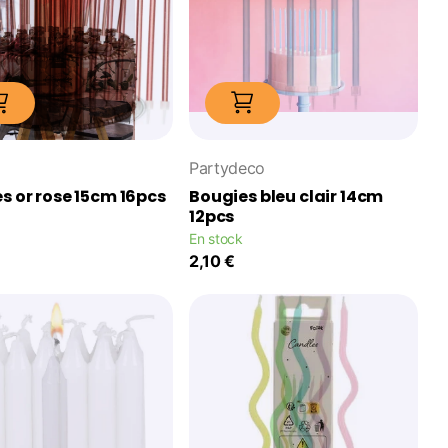
Partydeco
s or rose 15cm 16pcs
Bougies bleu clair 14cm
12pcs
En stock
2,10 €