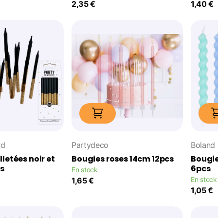
2,35 €
1,40 €
rd
Partydeco
Boland
letées noir et
Bougies roses 14cm 12pcs
Bougie
cs
6pcs
En stock
En stock
1,65 €
1,05 €