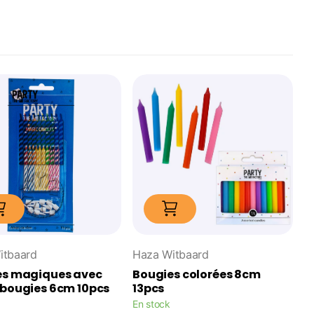
itbaard
Haza Witbaard
es magiques avec
Bougies colorées 8cm
bougies 6cm 10pcs
13pcs
En stock