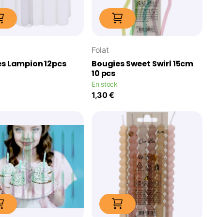
Folat
s Lampion 12pcs
Bougies Sweet Swirl 15cm
10 pcs
En stock
1,30 €