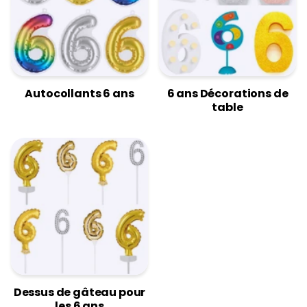
Autocollants 6 ans
6 ans Décorations de
table
Dessus de gâteau pour
les 6 ans