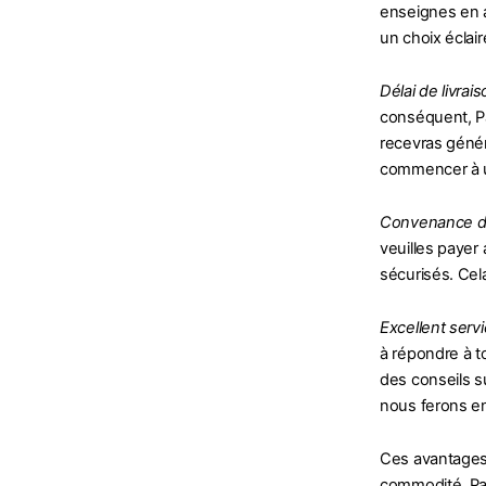
enseignes en a
un choix éclai
Délai de livrai
conséquent, P
recevras génér
commencer à ut
Convenance d
veuilles payer
sécurisés. Cela
Excellent servi
à répondre à t
des conseils s
nous ferons en
Ces avantages f
commodité, Par