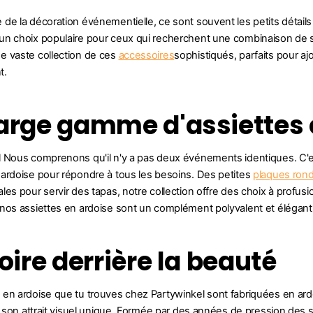
de la décoration événementielle, ce sont souvent les petits détail
n choix populaire pour ceux qui recherchent une combinaison de sty
e vaste collection de ces
accessoires
sophistiqués, parfaits pour a
t.
arge gamme d'assiettes 
l Nous comprenons qu'il n'y a pas deux événements identiques. C'
ardoise pour répondre à tous les besoins. Des petites
plaques ron
les pour servir des tapas, notre collection offre des choix à profus
nos assiettes en ardoise sont un complément polyvalent et élégant
toire derrière la beauté
en ardoise que tu trouves chez Partywinkel sont fabriquées en ardo
et son attrait visuel unique. Formée par des années de pression des s