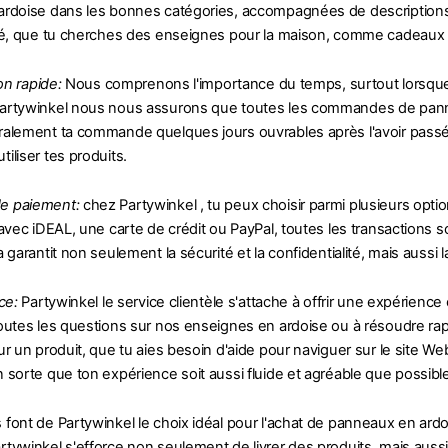
rdoise dans les bonnes catégories, accompagnées de descriptions dét
ré, que tu cherches des enseignes pour la maison, comme cadeaux o
son rapide:
Nous comprenons l'importance du temps, surtout lorsque 
artywinkel nous nous assurons que toutes les commandes de panne
alement ta commande quelques jours ouvrables après l'avoir passé
iliser tes produits.
e paiement:
chez Partywinkel , tu peux choisir parmi plusieurs opt
 avec iDEAL, une carte de crédit ou PayPal, toutes les transactions 
 garantit non seulement la sécurité et la confidentialité, mais aussi 
ce:
Partywinkel le service clientèle s'attache à offrir une expérienc
outes les questions sur nos enseignes en ardoise ou à résoudre ra
ur un produit, que tu aies besoin d'aide pour naviguer sur le site 
 sorte que ton expérience soit aussi fluide et agréable que possible
ont de Partywinkel le choix idéal pour l'achat de panneaux en ardoise
tywinkel s'efforce non seulement de livrer des produits, mais aussi 