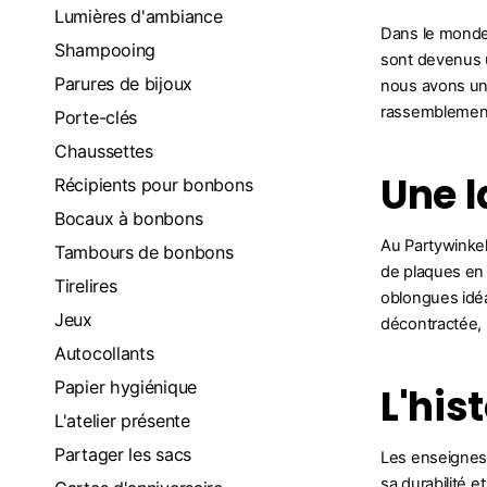
Lumières d'ambiance
Dans le monde 
Shampooing
sont devenus u
Parures de bijoux
nous avons un
rassemblemen
Porte-clés
Chaussettes
Une l
Récipients pour bonbons
Bocaux à bonbons
Au Partywinke
Tambours de bonbons
de plaques en 
Tirelires
oblongues idéa
Jeux
décontractée, 
Autocollants
Papier hygiénique
L'his
L'atelier présente
Partager les sacs
Les enseignes 
sa durabilité 