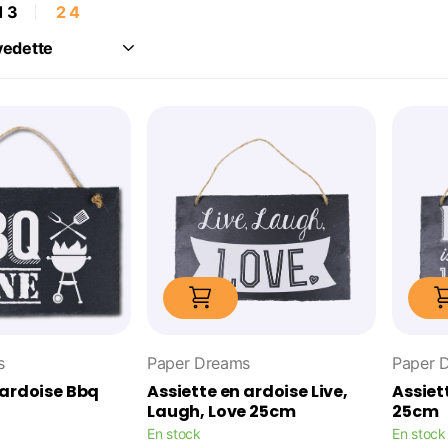
1
3
2
4
s
Paper Dreams
Paper 
 ardoise Bbq
Assiette en ardoise Live,
Assiet
Laugh, Love 25cm
25cm
En stock
En stock