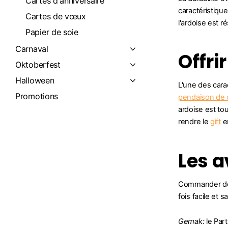
Cartes d'anniversaire
caractéristiqu
Cartes de vœux
l'ardoise est r
Papier de soie
Carnaval
Offri
Oktoberfest
Halloween
L'une des cara
Promotions
pendaison de c
ardoise est to
rendre le
gift
en
Les a
Commander des 
fois facile et sa
Gemak:
le Par