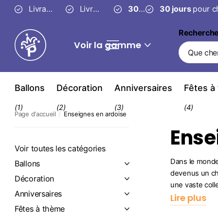
Livraison fiable en
Livraison
3 à 4 jours
gratuite
30 jours
ouvrés
à partir de 49 €
30 jours
pour changer d’
pour c
Recherch
Voir la gamme
Ballons
Décoration
Anniversaires
Fêtes à
(1)
(2)
(3)
(4)
Page d'accueil
Enseignes en ardoise
Ense
Voir toutes les catégories
Dans le monde 
Ballons
devenus un cho
Décoration
une vaste colle
Anniversaires
Lire plus
Fêtes à thème