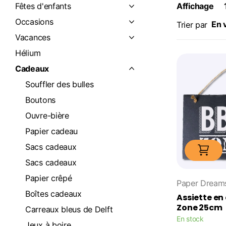
Fêtes d'enfants
Affichage
Occasions
Trier par
Vacances
Hélium
Cadeaux
Souffler des bulles
Boutons
Ouvre-bière
Papier cadeau
Sacs cadeaux
Sacs cadeaux
Papier crêpé
Paper Dream
Boîtes cadeaux
Assiette en
Zone 25cm
Carreaux bleus de Delft
En stock
Jeux à boire