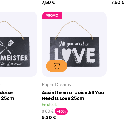
7,50 €
7,50 €
PROMO
s
Paper Dreams
doise
Assiette en ardoise All You
r 25cm
Need Is Love 25cm
En stock
8,80 €
-40%
5,30 €