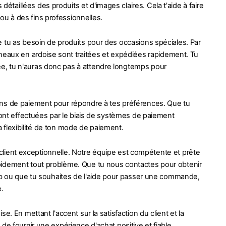
aillées des produits et d'images claires. Cela t'aide à faire
u à des fins professionnelles.
tu as besoin de produits pour des occasions spéciales. Par
aux en ardoise sont traitées et expédiées rapidement. Tu
e, tu n'auras donc pas à attendre longtemps pour
ions de paiement pour répondre à tes préférences. Que tu
sont effectuées par le biais de systèmes de paiement
la flexibilité de ton mode de paiement.
e client exceptionnelle. Notre équipe est compétente et prête
pidement tout problème. Que tu nous contactes pour obtenir
Web ou que tu souhaites de l'aide pour passer une commande,
.
. En mettant l'accent sur la satisfaction du client et la
de fournir une expérience d'achat positive et fiable.