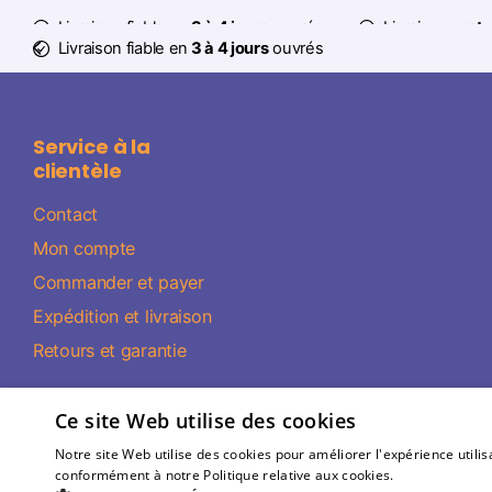
Livraison fiable en
3 à 4 jours
ouvrés
Livraison
gratu
Livraison fiable en
3 à 4 jours
ouvrés
Service à la
clientèle
Contact
Mon compte
Commander et payer
Expédition et livraison
Retours et garantie
Ce site Web utilise des cookies
Notre site Web utilise des cookies pour améliorer l'expérience utilis
conformément à notre Politique relative aux cookies.
En savoir plus
©
2026
Partywinkel Tous les prix indiqués s'enten