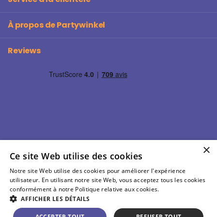
À propos de Partywinkel
Reviews
×
Ce site Web utilise des cookies
Notre site Web utilise des cookies pour améliorer l'expérience
©
2026
Partywinkel Tous les prix indiqués s'entendent
utilisateur. En utilisant notre site Web, vous acceptez tous les cookies
TVA comprise
conformément à notre Politique relative aux cookies.
En savoir plus
AFFICHER LES DÉTAILS
FR (EUR €)
Menu
ACCEPTER TOUT
REFUSER TOUT