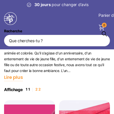
s
pour changer d’avis
Livraison fiable
Panier d
0
Recherche
Nappes Fuchsia
Chez Partywinkel tu es au bon endroit pour organiser une fête
animée et colorée. Qu'il s'agisse d'un anniversaire, d'un
enterrement de vie de jeune fille, d'un enterrement de vie de jeune
fille ou de toute autre occasion festive, nous avons tout ce qu'il
faut pour créer la bonne ambiance. L'un...
Lire plus
Affichage
1
1
2
2