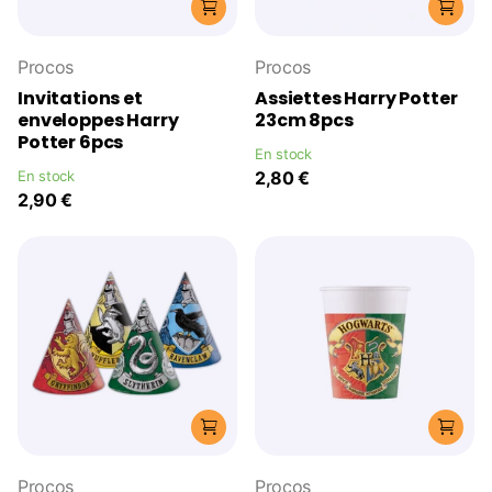
Procos
Procos
Invitations et
Assiettes Harry Potter
enveloppes Harry
23cm 8pcs
Potter 6pcs
En stock
En stock
2,80 €
2,90 €
Procos
Procos