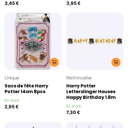
3,45 €
3,95 €
Unique
Riethmueller
Sacs de fête Harry
Harry Potter
Potter 14cm 8pcs
Letterslinger Houses
Happy Birthday 1.8m
En stock
2,95 €
En stock
7,30 €