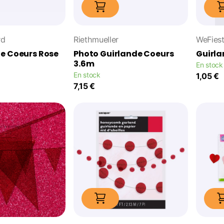
rd
Riethmueller
WeFies
de Coeurs Rose
Photo Guirlande Coeurs
Guirla
3.6m
En stock
En stock
1,05 €
7,15 €