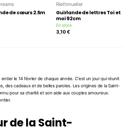
Dreams
Riethmueller
nde de cœurs 2.5m
Guirlande de lettres Toi et
moi 92cm
En stock
3,10 €
 entier le 14 février de chaque année. C'est un jour qui réunit
, des cadeaux et de belles paroles. Les origines de la Saint-
 connu pour sa charité et son aide aux couples amoureux.
ntier.
r de la Saint-