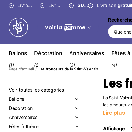
Livraison fiable en
Livraison
3 à 4 jours
gratuite
30 jours
ouvrés
à partir de 49 €
30 jours
pour changer d’
pour c
Recherch
Voir la gamme
Ballons
Décoration
Anniversaires
Fêtes à
(1)
(2)
(3)
(4)
Page d'accueil
Les frondeurs de la Saint-Valentin
Les 
Voir toutes les catégories
La Saint-Valent
Ballons
les amoureux e
Décoration
Lire plus
Anniversaires
Fêtes à thème
Affichage