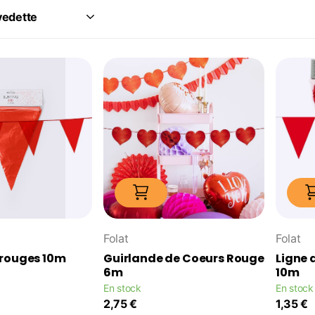
Folat
Folat
 rouges 10m
Guirlande de Coeurs Rouge
Ligne 
6m
10m
En stock
En stock
2,75 €
1,35 €