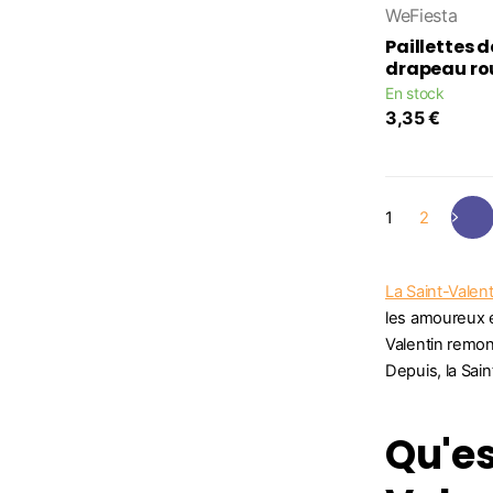
WeFiesta
Paillettes d
drapeau r
En stock
3,35 €
1
2
La Saint-Valent
les amoureux e
Valentin remon
Depuis, la Sai
Qu'es