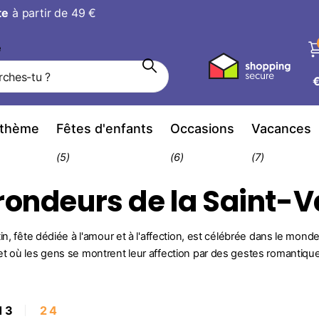
avis
hanger d’avis
e
 thème
Fêtes d'enfants
Occasions
Vacances
(5)
(6)
(7)
frondeurs de la Saint-V
in, fête dédiée à l'amour et à l'affection, est célébrée dans le monde
t où les gens se montrent leur affection par des gestes romantiques,
1
3
2
4