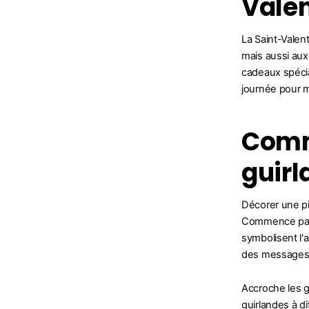
Valen
La Saint-Valen
mais aussi aux
cadeaux spécia
journée pour m
Comm
guirl
Décorer une pi
Commence par c
symbolisent l'
des messages 
Accroche les g
guirlandes à d