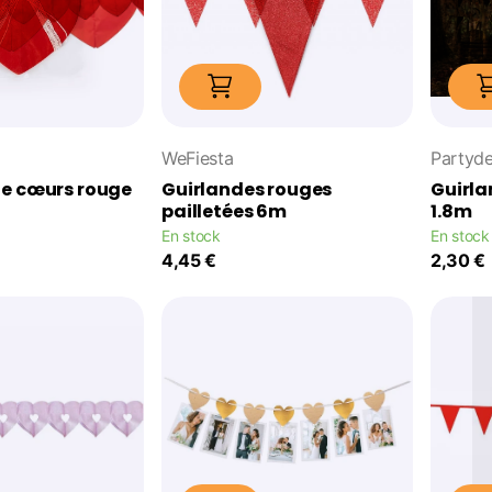
WeFiesta
Partyd
de cœurs rouge
Guirlandes rouges
Guirla
pailletées 6m
1.8m
En stock
En stock
4,45 €
2,30 €