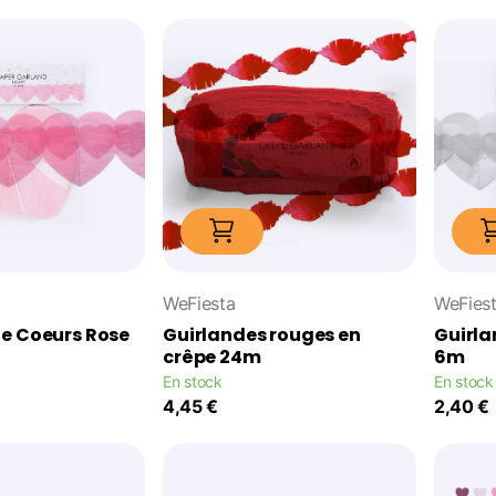
WeFiesta
WeFies
de Coeurs Rose
Guirlandes rouges en
Guirla
crêpe 24m
6m
En stock
En stock
4,45 €
2,40 €