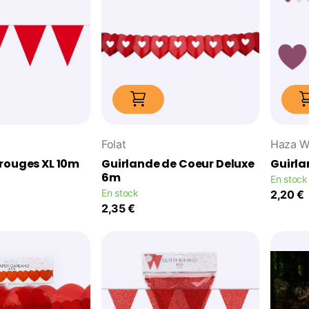
Folat
Haza W
rouges XL 10m
Guirlande de Coeur Deluxe
Guirla
6m
En stock
En stock
2,20 €
2,35 €