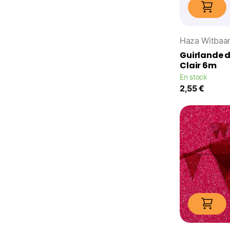
Haza Witbaa
Guirlande 
Clair 6m
En stock
2,55 €