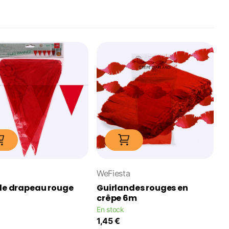
WeFiesta
de drapeau rouge
Guirlandes rouges en
crêpe 6m
En stock
1,45 €