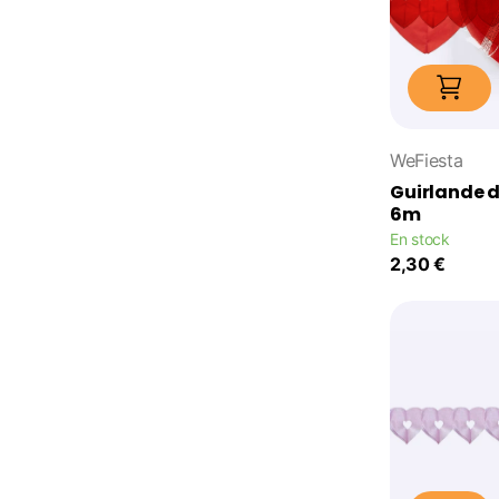
WeFiesta
Guirlande 
6m
En stock
2,30 €