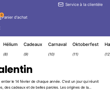
Service à la clientèle
0
Panier d'achat
€
Hélium
Cadeaux
Carnaval
Oktoberfest
Ha
(8)
(9)
(10)
(11)
(12
alentin
 entier le 14 février de chaque année. C'est un jour qui réunit
 des cadeaux et de belles paroles. Les origines de la...