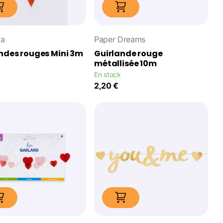
ta
Paper Dreams
ndes rouges Mini 3m
Guirlande rouge
métallisée 10m
En stock
2,20 €