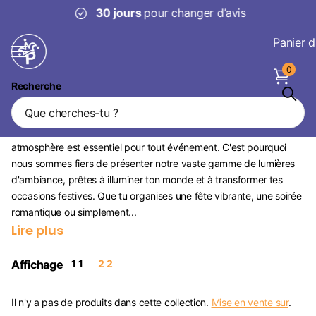
30 jours
pour changer d’avis
Panier d
0
Recherche
Lumières d'ambiance
Chez Partywinkel , nous comprenons que créer la bonne
atmosphère est essentiel pour tout événement. C'est pourquoi
nous sommes fiers de présenter notre vaste gamme de lumières
d'ambiance, prêtes à illuminer ton monde et à transformer tes
occasions festives. Que tu organises une fête vibrante, une soirée
romantique ou simplement...
Lire plus
Affichage
1
1
2
2
Il n'y a pas de produits dans cette collection.
Mise en vente sur
.