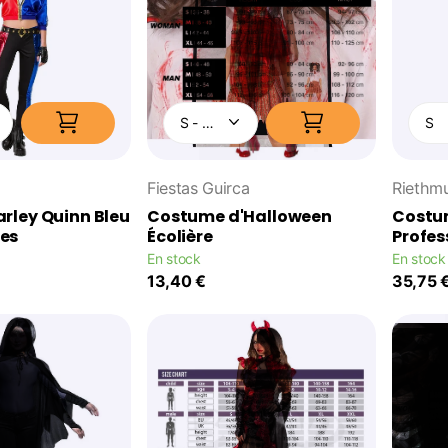
Fiestas Guirca
Riethmu
rley Quinn Bleu
Costume d'Halloween
Costu
es
Écolière
Profe
En stock
En stock
13,40 €
35,75 