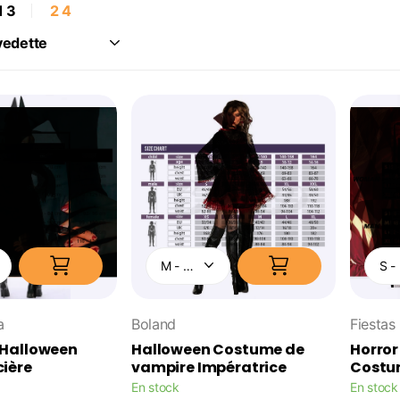
1
3
2
4
a
Boland
Fiestas
Halloween
Halloween Costume de
Horror
ière
vampire Impératrice
Costum
En stock
En stock