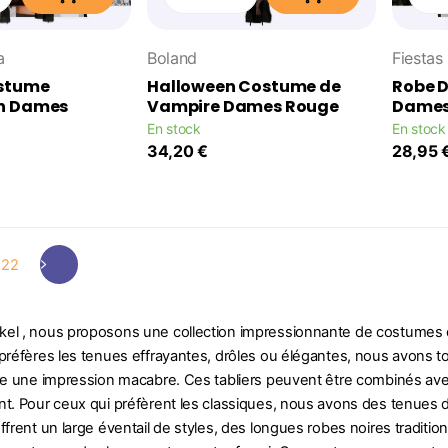
a
Boland
Fiestas
ostume
Halloween Costume de
Robe D
n Dames
Vampire Dames Rouge
Dame
En stock
En stock
34,20 €
28,95 
22
el , nous proposons une collection impressionnante de costumes d
préfères les tenues effrayantes, drôles ou élégantes, nous avons tout
ire une impression macabre. Ces tabliers peuvent être combinés ave
nt. Pour ceux qui préfèrent les classiques, nous avons des tenues 
ffrent un large éventail de styles, des longues robes noires traditi