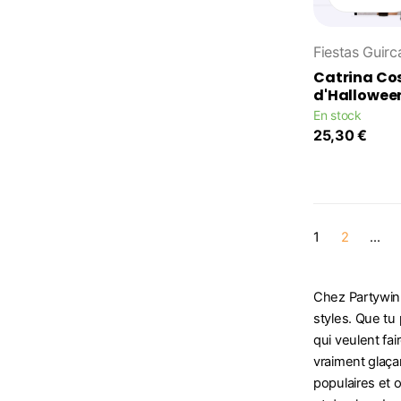
Fiestas Guirc
Catrina C
d'Hallowee
En stock
25,30 €
1
2
…
Chez Partywink
styles. Que tu 
qui veulent fa
vraiment glaça
populaires et o