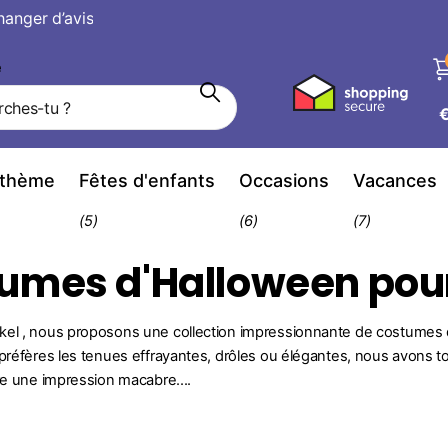
avis
hanger d’avis
e
 thème
Fêtes d'enfants
Occasions
Vacances
(5)
(6)
(7)
umes d'Halloween po
el , nous proposons une collection impressionnante de costumes d
préfères les tenues effrayantes, drôles ou élégantes, nous avons tout
ire une impression macabre....