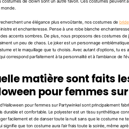
s costumes de clown sont un autre favori. Ces costumes peuvent aller 
le monde.
 recherchent une élégance plus envoûtante, nos costumes de
bride
is sinistre et enchanteresse. Pense à une robe blanche enchantere
des accents sombres. De plus, nous proposons des costumes de joker 
aiment un peu de chaos. Le joker est un personnage emblématique qui 
ostume et le maquillage que tu choisis. Avec autant d'options, tu 
qui correspond parfaitement à ta personnalité et à l'ambiance de l'
elle matière sont faits 
loween pour femmes sur
'Halloween pour femmes sur Partywinkel sont principalement fabri
 fois durable et confortable. Le polyester est un tissu synthétique conn
er facilement et de danser toute la nuit sans que le costume ne te pa
qui signifie que ton costume aura l'air frais toute la soirée, même 