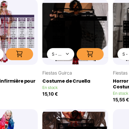
Fiestas Guirca
Fiestas
nfirmière pour
Costume de Cruella
Horror
Costu
En stock
En stock
15,10 €
15,55 €