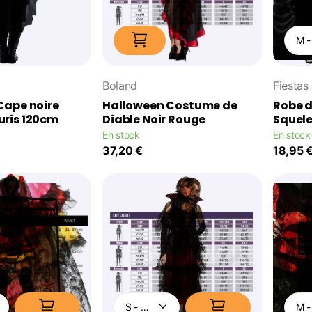
Boland
Fiestas
Cape noire
Halloween Costume de
Robe 
ris 120cm
Diable Noir Rouge
Squele
En stock
En stock
37,20 €
18,95 