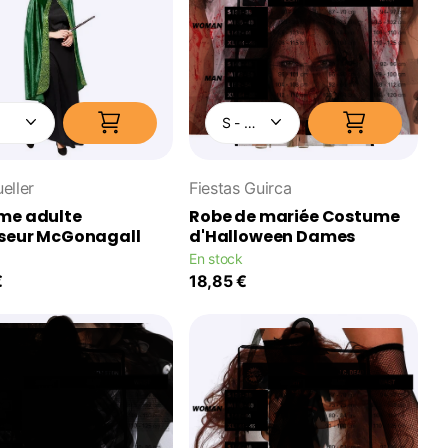
eller
Fiestas Guirca
me adulte
Robe de mariée Costume
sseur McGonagall
d'Halloween Dames
En stock
€
18,85 €