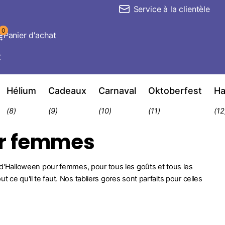
Service à la clientèle
0
Panier d'achat
€
Hélium
Cadeaux
Carnaval
Oktoberfest
Ha
(8)
(9)
(10)
(11)
(12
ur femmes
'Halloween pour femmes, pour tous les goûts et tous les
 ce qu'il te faut. Nos tabliers gores sont parfaits pour celles