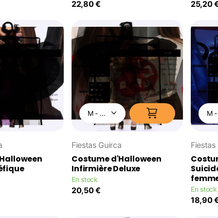
22,80 €
25,20 
a
Fiestas Guirca
Fiestas
Halloween
Costume d'Halloween
Costu
éfique
Infirmière Deluxe
Suicid
femm
En stock
En stock
20,50 €
18,90 