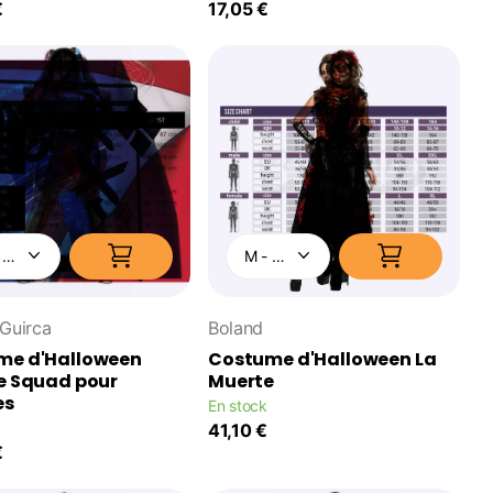
€
17,05 €
 Guirca
Boland
me d'Halloween
Costume d'Halloween La
e Squad pour
Muerte
es
En stock
41,10 €
€