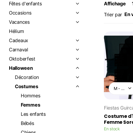
Fêtes d'enfants
Affichage
Occasions
Trier par
Vacances
Hélium
Cadeaux
Carnaval
Oktoberfest
Halloween
Décoration
Costumes
Hommes
Femmes
Fiestas Guirc
Les enfants
Costume d'
Femme Sorc
Bébés
En stock
Chiens