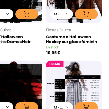
 Guirca
Fiestas Guirca
d'Halloween
Costume d'Halloween
tte Dames Noir
Hockey sur glace féminin
En stock
€
19,95 €
PROMO