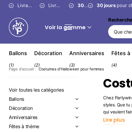
Livraison fiable en
Livraison
3 à 4 jours
gratuite
30 jours
ouvrés
à partir de 49 €
30 jours
pour changer d’
pour c
Recherch
Voir la gamme
Ballons
Décoration
Anniversaires
Fêtes à
(1)
(2)
(3)
(4)
Page d'accueil
Costumes d'Halloween pour femmes
Cost
Voir toutes les catégories
Chez Partywink
Ballons
styles. Que tu 
Décoration
qui veulent fa
Anniversaires
Lire plus
Fêtes à thème