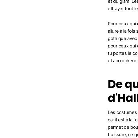
et du glam. Le
effrayer tout 
Pour ceux qui
allure à la fo
gothique avec 
pour ceux qui 
tu portes le c
et accrocheur 
De qu
d'Hal
Les costumes d
car il est à la
permet de boug
froissure, ce 