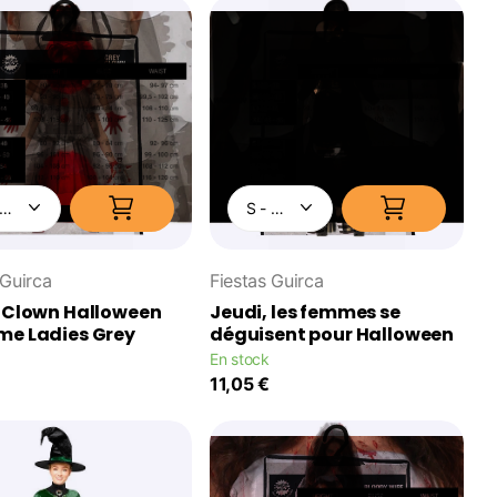
 Guirca
Fiestas Guirca
 Clown Halloween
Jeudi, les femmes se
me Ladies Grey
déguisent pour Halloween
En stock
11,05 €