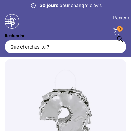
30 jours
pour changer d’avis
Panier d
0
Recherche
Pinata 3 ans argent
Marque
Boland