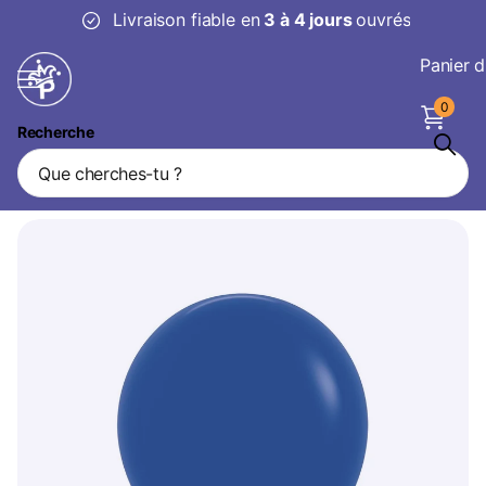
Livraison fiable en
3 à 4 jours
ouvrés
Panier d
0
Recherche
Ballons Bleu Royal 45cm 25pcs
Marque
Sempertex