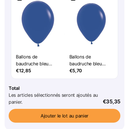
Ballons de
Ballons de
baudruche bleu
baudruche bleu
royal 25cm 100pcs
€12,85
royal 23cm 50pcs
€5,70
Total
Les articles sélectionnés seront ajoutés au
€35,35
panier.
Ajouter le lot au panier