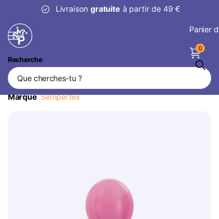
Livraison
gratuite
à partir de 49 €
Panier d
0
Recherche
Ballons de baudruche Pearl Fuchsia
12cm 50pcs
Marque
Sempertex